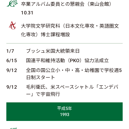
卒業アルバム委員との懇親会（東山会館）
10.31
大学院文学研究科（日本文化専攻・英語圏文
化専攻）博士課程増設
1/7
ブッシュ米国大統領来日
6/15
国連平和維持活動（PKO）協力法成立
9/12
全国の国公立小・中・高・幼稚園で学校週5
日制スタート
9/12
毛利衛氏、米スペースシャトル「エンデバ
ー」で宇宙飛行
平成5年
1993