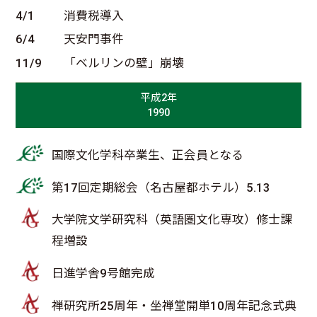
4/1
消費税導入
6/4
天安門事件
11/9
「ベルリンの壁」崩壊
平成2年
1990
国際文化学科卒業生、正会員となる
第17回定期総会（名古屋都ホテル）5.13
大学院文学研究科（英語圏文化専攻）修士課
程増設
日進学舎9号館完成
禅研究所25周年・坐禅堂開単10周年記念式典