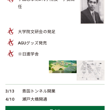
任
大学院文研会の発足
AGUグッズ発売
※日進学舎
3/13
青函トンネル開業
4/10
瀬戸大橋開通