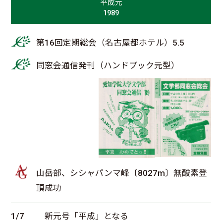
平成元
1989
第16回定期総会（名古屋都ホテル）5.5
同窓会通信発刊（ハンドブック元型）
山岳部、シシャパンマ峰〔8027m〕無酸素登
頂成功
1/7
新元号「平成」となる