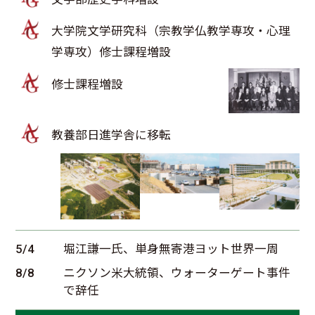
大学院文学研究科（宗教学仏教学専攻・心理
学専攻）修士課程増設
修士課程増設
教養部日進学舎に移転
5/4
堀江謙一氏、単身無寄港ヨット世界一周
8/8
ニクソン米大統領、ウォーターゲート事件
で辞任