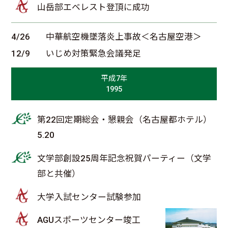
山岳部エベレスト登頂に成功
4/26
中華航空機墜落炎上事故＜名古屋空港＞
12/9
いじめ対策緊急会議発足
平成7年
1995
第22回定期総会・懇親会（名古屋都ホテル）
5.20
文学部創設25周年記念祝賀パーティー（文学
部と共催）
大学入試センター試験参加
AGUスポーツセンター竣工