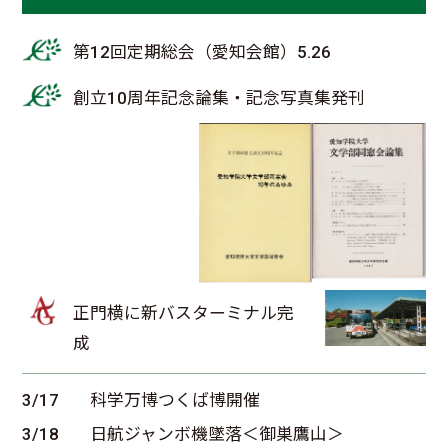
第12回定期総会（愛知会館）5.26
創立10周年記念論集・記念写真集発刊
正門横に新バスターミナル完
成
3/17
科学万博つくば博開催
3/18
日航ジャンボ機墜落＜御巣鷹山＞