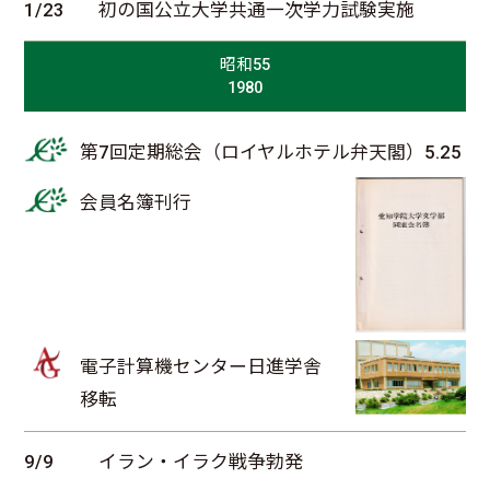
1/23
初の国公立大学共通一次学力試験実施
昭和55
1980
第7回定期総会（ロイヤルホテル弁天閣）5.25
会員名簿刊行
電子計算機センター日進学舎
移転
9/9
イラン・イラク戦争勃発