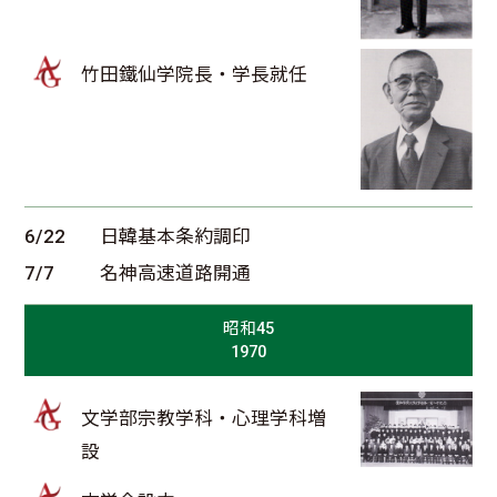
竹田鐵仙学院長・学長就任
6/22
日韓基本条約調印
7/7
名神高速道路開通
昭和45
1970
文学部宗教学科・心理学科増
設