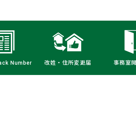
ack Number
改姓・住所
変更届
事務室