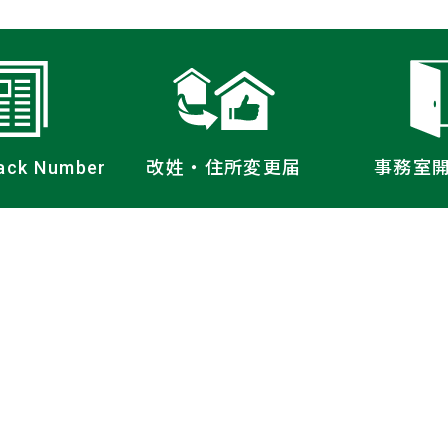
ack Number
改姓・住所
変更届
事務室