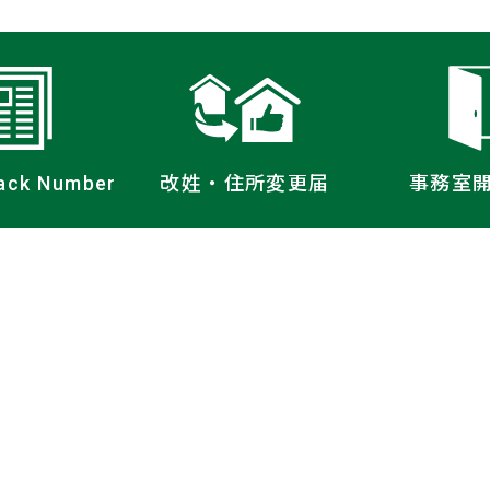
ack Number
改姓・住所
変更届
事務室